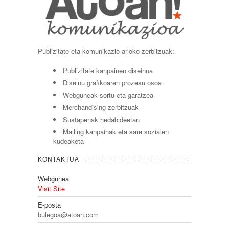
Publizitate eta komunikazio arloko zerbitzuak:
Publizitate kanpainen diseinua
Diseinu grafikoaren prozesu osoa
Webguneak sortu eta garatzea
Merchandising zerbitzuak
Sustapenak hedabideetan
Mailing kanpainak eta sare sozialen
kudeaketa
KONTAKTUA
Webgunea
Visit Site
E-posta
bulegoa@atoan.com