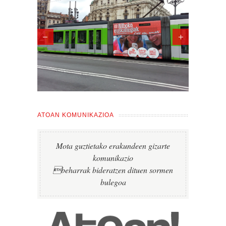
ATOAN KOMUNIKAZIOA
Mota guztietako erakundeen gizarte
komunikazio
beharrak bideratzen dituen sormen
bulegoa