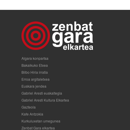
Algara konpartsa
Bakaikuko Etxea
Bilbo Hiria irratia
Erroa argitaletxea
Euskara jendea
Gabriel Aresti euskaltegia
Gabriel Aresti Kultura Elkartea
Gazteola
Kafe Antzokia
Kurkuluxetan umegunea
Zenbat Gara elkartea