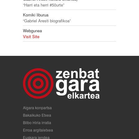
“Harri eta herri #50urte”
Komiki liburua
“Gabriel Aresti biografikoa”
Webgunea
Visit Site
Algara konpartsa
Bakaikuko Etxea
Bilbo Hiria irratia
Erroa argitaletxea
Euskara jendea