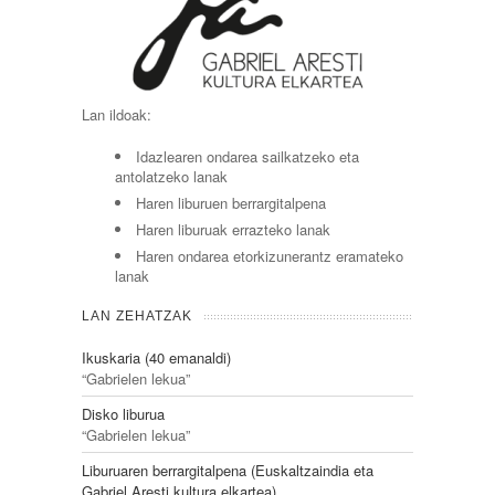
Lan ildoak:
Idazlearen ondarea sailkatzeko eta
antolatzeko lanak
Haren liburuen berrargitalpena
Haren liburuak errazteko lanak
Haren ondarea etorkizunerantz eramateko
lanak
LAN ZEHATZAK
Ikuskaria (40 emanaldi)
“Gabrielen lekua”
Disko liburua
“Gabrielen lekua”
Liburuaren berrargitalpena (Euskaltzaindia eta
Gabriel Aresti kultura elkartea)