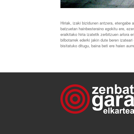
Hiriak, izaki bizidunen antzera, etengabe a
batzuetan hainbesteraino egokitu ere, ezen 
eraikitako hiria izatetik zerbitzuen arlora
bilbotarrek ederki jakin dute beren izatear
bisitatuko ditugu, baina beti ere haien aur