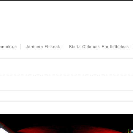
ontaktua
Jarduera Finkoak
Bisita Gidatuak Eta Ibilbideak