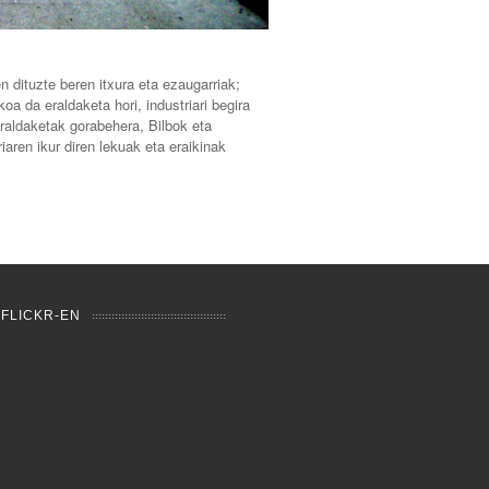
n dituzte beren itxura eta ezaugarriak;
oa da eraldaketa hori, industriari begira
 eraldaketak gorabehera, Bilbok eta
iaren ikur diren lekuak eta eraikinak
 FLICKR-EN