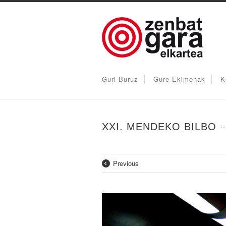
Guri Buruz
Gure Ekimenak
K
XXI. MENDEKO BILBO
Previous