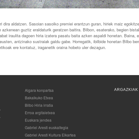
ri dira aldatzen. Sasoian sasoiko premiei erantzun guran, hiriek maiz egokitze
azkenean guztiz eraldaturik geratzen baitira. Bilbon, esaterako, begien bistak
 erabat iraulita dagoen hiria izatera pasatu baita azken aspaldi honetan. Baina,
i eusten, antzinako sustraiak galdu gabe. Horregatik, ibilbide honetan Bilbo berr
retikoak ere kontatuz, iraganetik oraina hobeto uler dezagun.
Algara konpartsa
ARGAZKIAK
Bakaikuko Etxea
Bilbo Hiria irratia
Erroa argitaletxea
Euskara jendea
Gabriel Aresti euskaltegia
Gabriel Aresti Kultura Elkartea