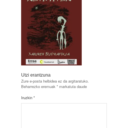
Utzi erantzuna
Zure e-posta helbidea ez da argitaratuko.
Beharrezko eremuak
*
markatuta daude
Iruzkin
*