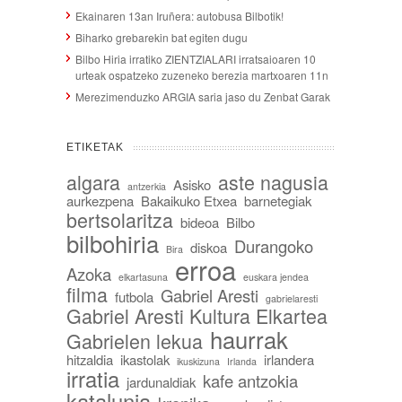
Ekainaren 13an Iruñera: autobusa Bilbotik!
Biharko grebarekin bat egiten dugu
Bilbo Hiria irratiko ZIENTZIALARI irratsaioaren 10
urteak ospatzeko zuzeneko berezia martxoaren 11n
Merezimenduzko ARGIA saria jaso du Zenbat Garak
ETIKETAK
algara
aste nagusia
Asisko
antzerkia
aurkezpena
Bakaikuko Etxea
barnetegiak
bertsolaritza
bideoa
Bilbo
bilbohiria
Durangoko
diskoa
Bira
erroa
Azoka
elkartasuna
euskara jendea
filma
Gabriel Aresti
futbola
gabrielaresti
Gabriel Aresti Kultura Elkartea
haurrak
Gabrielen lekua
hitzaldia
ikastolak
irlandera
ikuskizuna
Irlanda
irratia
kafe antzokia
jardunaldiak
katalunia