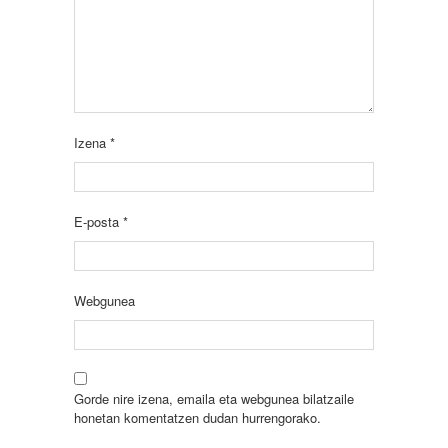
Izena
*
E-posta
*
Webgunea
Gorde nire izena, emaila eta webgunea bilatzaile
honetan komentatzen dudan hurrengorako.