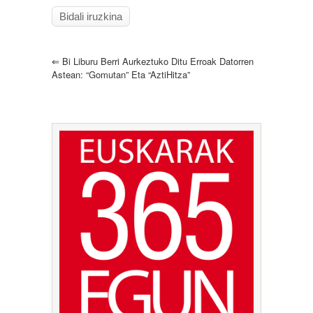
⇐
Bi Liburu Berri Aurkeztuko Ditu Erroak Datorren
Astean: “Gomutan” Eta “AztiHitza”