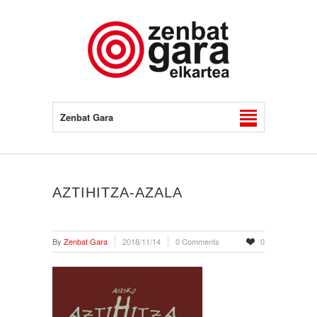
Zenbat Gara
AZTIHITZA-AZALA
By
Zenbat Gara
2018/11/14
0 Comments
0