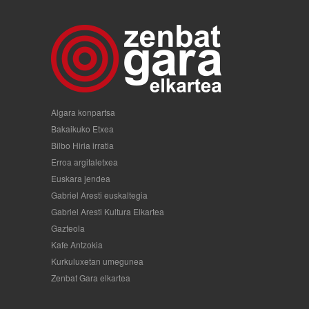
Algara konpartsa
Bakaikuko Etxea
Bilbo Hiria irratia
Erroa argitaletxea
Euskara jendea
Gabriel Aresti euskaltegia
Gabriel Aresti Kultura Elkartea
Gazteola
Kafe Antzokia
Kurkuluxetan umegunea
Zenbat Gara elkartea