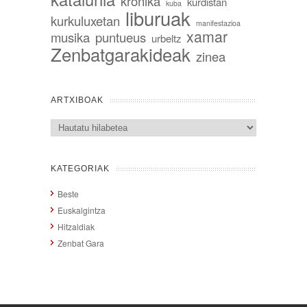
kronika
kurdistan
kuba
liburuak
kurkuluxetan
manifestazioa
xamar
musika
puntueus
urbeltz
Zenbatgarakideak
zinea
ARTXIBOAK
Artxiboak
KATEGORIAK
Beste
Euskalgintza
Hitzaldiak
Zenbat Gara