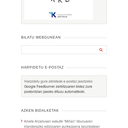
BILATU WEBGUNEAN
HARPIDETU E-POSTAZ
Harpidetu gure albisteak e-postaz jasotzeko
Google Feedburner zerbitzuaren bidez zure
postontzian jasoko dituzu automatikoki.
AZKEN BIDALKETAK
Amets Arzallusen eskutik “Miñan” liburuaren
irlanderazko edizioaren aurkezpena larunbatean