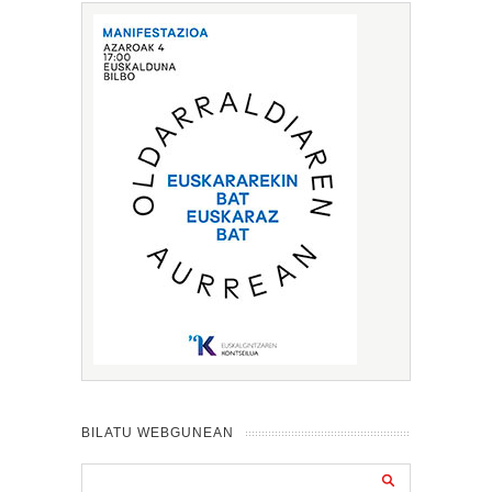
BILATU WEBGUNEAN