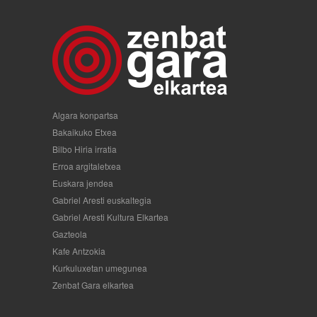
Algara konpartsa
Bakaikuko Etxea
Bilbo Hiria irratia
Erroa argitaletxea
Euskara jendea
Gabriel Aresti euskaltegia
Gabriel Aresti Kultura Elkartea
Gazteola
Kafe Antzokia
Kurkuluxetan umegunea
Zenbat Gara elkartea