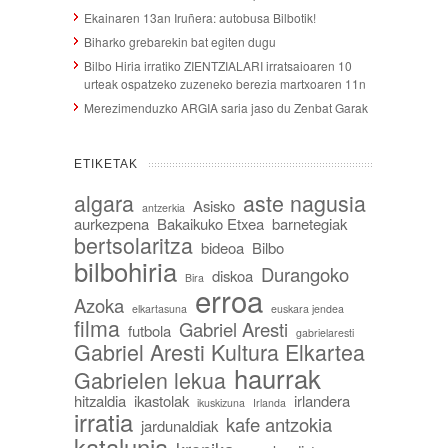
Ekainaren 13an Iruñera: autobusa Bilbotik!
Biharko grebarekin bat egiten dugu
Bilbo Hiria irratiko ZIENTZIALARI irratsaioaren 10
urteak ospatzeko zuzeneko berezia martxoaren 11n
Merezimenduzko ARGIA saria jaso du Zenbat Garak
ETIKETAK
algara
aste nagusia
Asisko
antzerkia
aurkezpena
Bakaikuko Etxea
barnetegiak
bertsolaritza
bideoa
Bilbo
bilbohiria
Durangoko
diskoa
Bira
erroa
Azoka
elkartasuna
euskara jendea
filma
Gabriel Aresti
futbola
gabrielaresti
Gabriel Aresti Kultura Elkartea
haurrak
Gabrielen lekua
hitzaldia
ikastolak
irlandera
ikuskizuna
Irlanda
irratia
kafe antzokia
jardunaldiak
katalunia