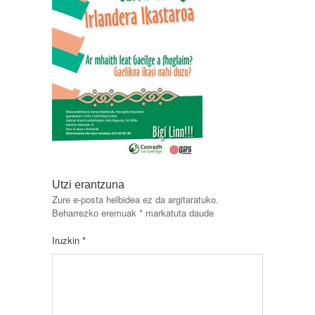
Utzi erantzuna
Zure e-posta helbidea ez da argitaratuko.
Beharrezko eremuak
*
markatuta daude
Iruzkin
*