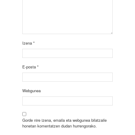
Izena
*
E-posta
*
Webgunea
Gorde nire izena, emaila eta webgunea bilatzaile
honetan komentatzen dudan hurrengorako.