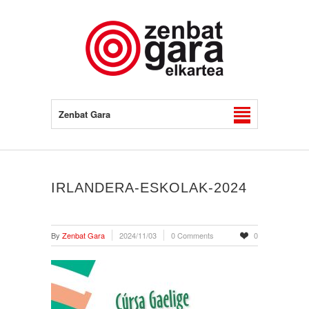
Zenbat Gara
IRLANDERA-ESKOLAK-2024
By
Zenbat Gara
2024/11/03
0 Comments
0