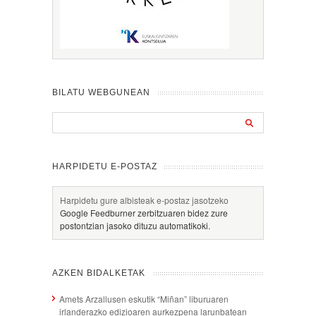
BILATU WEBGUNEAN
HARPIDETU E-POSTAZ
Harpidetu gure albisteak e-postaz jasotzeko
Google Feedburner zerbitzuaren bidez zure
postontzian jasoko dituzu automatikoki.
AZKEN BIDALKETAK
Amets Arzallusen eskutik “Miñan” liburuaren
irlanderazko edizioaren aurkezpena larunbatean