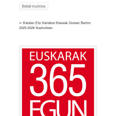
⇐
Katalan Eta Irlandera Klaseak Gurean Berriro
2025-2026 Ikasturtean