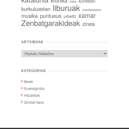
kronika
kurdistan
kuba
liburuak
kurkuluxetan
manifestazioa
xamar
musika
puntueus
urbeltz
Zenbatgarakideak
zinea
ARTXIBOAK
Artxiboak
KATEGORIAK
Beste
Euskalgintza
Hitzaldiak
Zenbat Gara