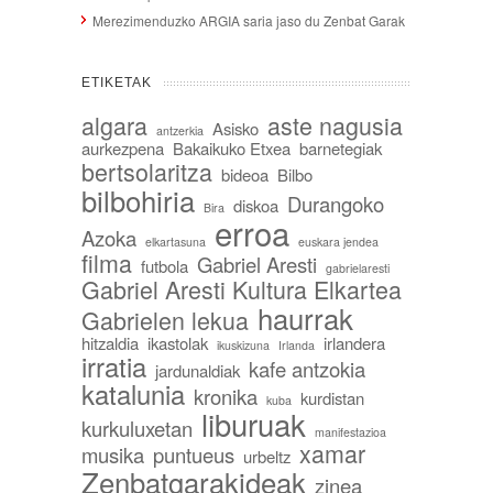
Merezimenduzko ARGIA saria jaso du Zenbat Garak
ETIKETAK
algara
aste nagusia
Asisko
antzerkia
aurkezpena
Bakaikuko Etxea
barnetegiak
bertsolaritza
bideoa
Bilbo
bilbohiria
Durangoko
diskoa
Bira
erroa
Azoka
elkartasuna
euskara jendea
filma
Gabriel Aresti
futbola
gabrielaresti
Gabriel Aresti Kultura Elkartea
haurrak
Gabrielen lekua
hitzaldia
ikastolak
irlandera
ikuskizuna
Irlanda
irratia
kafe antzokia
jardunaldiak
katalunia
kronika
kurdistan
kuba
liburuak
kurkuluxetan
manifestazioa
xamar
musika
puntueus
urbeltz
Zenbatgarakideak
zinea