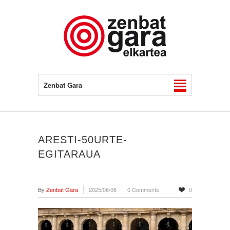
Zenbat Gara
ARESTI-50URTE-
EGITARAUA
By
Zenbat Gara
2025/06/06
0 Comments
0