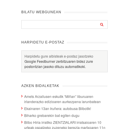
BILATU WEBGUNEAN
HARPIDETU E-POSTAZ
Harpidetu gure albisteak e-postaz jasotzeko
Google Feedburner zerbitzuaren bidez zure
postontzian jasoko dituzu automatikoki.
AZKEN BIDALKETAK
Amets Arzallusen eskutik “Miñan” liburuaren
irlanderazko edizioaren aurkezpena larunbatean
Ekainaren 13an Iruñera: autobusa Bilbotik!
Biharko grebarekin bat egiten dugu
Bilbo Hiria irratiko ZIENTZIALARI irratsaioaren 10
urteak ospatzeko zuzeneko berezia martxoaren 11n