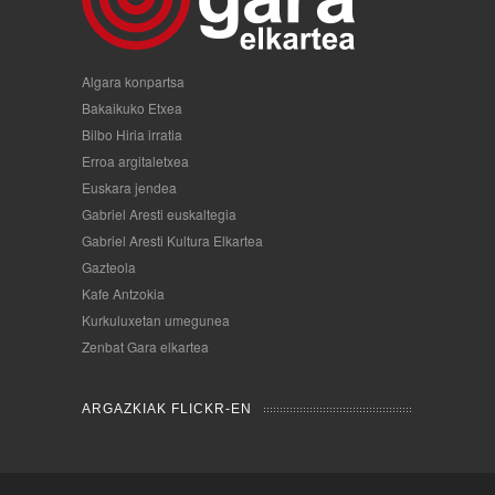
Algara konpartsa
Bakaikuko Etxea
Bilbo Hiria irratia
Erroa argitaletxea
Euskara jendea
Gabriel Aresti euskaltegia
Gabriel Aresti Kultura Elkartea
Gazteola
Kafe Antzokia
Kurkuluxetan umegunea
Zenbat Gara elkartea
ARGAZKIAK FLICKR-EN