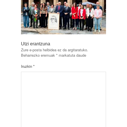
Utzi erantzuna
Zure e-posta helbidea ez da argitaratuko.
Beharrezko eremuak
*
markatuta daude
Iruzkin
*