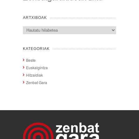
ARTXIBOAK
Artxiboak
KATEGORIAK
Beste
Euskalgintza
Hitzaldiak
Zenbat Gara