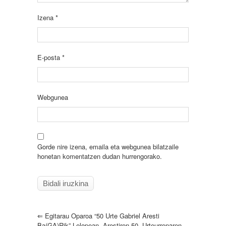
Izena
*
E-posta
*
Webgunea
Gorde nire izena, emaila eta webgunea bilatzaile
honetan komentatzen dudan hurrengorako.
⇐
Egitarau Oparoa “50 Urte Gabriel Aresti
Ba(GA)rik” Lelopean, Arestiren 50. Urteurrenaren