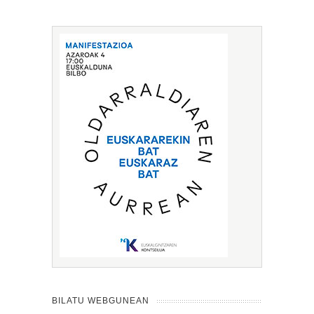
BILATU WEBGUNEAN