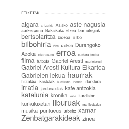
ETIKETAK
algara
aste nagusia
Asisko
antzerkia
aurkezpena
Bakaikuko Etxea
barnetegiak
bertsolaritza
bideoa
Bilbo
bilbohiria
Durangoko
diskoa
Bira
erroa
Azoka
elkartasuna
euskara jendea
filma
Gabriel Aresti
futbola
gabrielaresti
Gabriel Aresti Kultura Elkartea
haurrak
Gabrielen lekua
hitzaldia
ikastolak
irlandera
ikuskizuna
Irlanda
irratia
kafe antzokia
jardunaldiak
katalunia
kronika
kurdistan
kuba
liburuak
kurkuluxetan
manifestazioa
xamar
musika
puntueus
urbeltz
Zenbatgarakideak
zinea