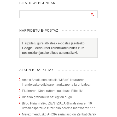
BILATU WEBGUNEAN
HARPIDETU E-POSTAZ
Harpidetu gure albisteak e-postaz jasotzeko
Google Feedburner zerbitzuaren bidez zure
postontzian jasoko dituzu automatikoki.
AZKEN BIDALKETAK
Amets Arzallusen eskutik “Miñan” liburuaren
irlanderazko edizioaren aurkezpena larunbatean
Ekainaren 13an Iruñera: autobusa Bilbotik!
Biharko grebarekin bat egiten dugu
Bilbo Hiria irratiko ZIENTZIALARI irratsaioaren 10
urteak ospatzeko zuzeneko berezia martxoaren 11n
Merezimenduzko ARGIA saria jaso du Zenbat Garak