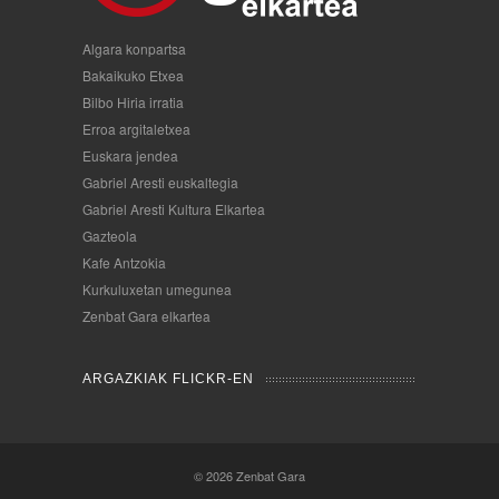
Algara konpartsa
Bakaikuko Etxea
Bilbo Hiria irratia
Erroa argitaletxea
Euskara jendea
Gabriel Aresti euskaltegia
Gabriel Aresti Kultura Elkartea
Gazteola
Kafe Antzokia
Kurkuluxetan umegunea
Zenbat Gara elkartea
ARGAZKIAK FLICKR-EN
© 2026
Zenbat Gara