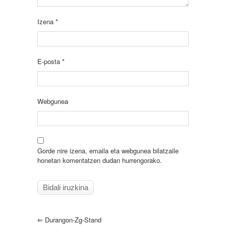
Izena
*
E-posta
*
Webgunea
Gorde nire izena, emaila eta webgunea bilatzaile
honetan komentatzen dudan hurrengorako.
⇐
Durangon-Zg-Stand