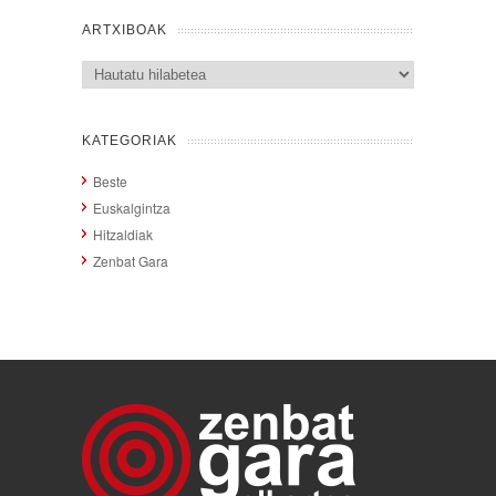
ARTXIBOAK
Artxiboak
KATEGORIAK
Beste
Euskalgintza
Hitzaldiak
Zenbat Gara