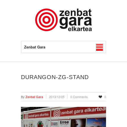
Zenbat Gara
DURANGON-ZG-STAND
By
Zenbat Gara
2013/12/05
0 Comments
0