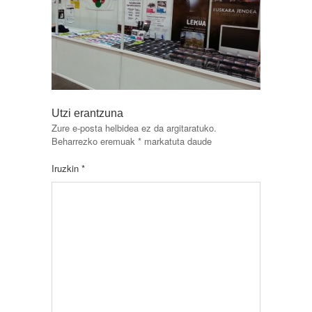
Utzi erantzuna
Zure e-posta helbidea ez da argitaratuko.
Beharrezko eremuak
*
markatuta daude
Iruzkin
*