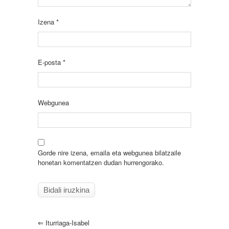
Izena
*
E-posta
*
Webgunea
Gorde nire izena, emaila eta webgunea bilatzaile
honetan komentatzen dudan hurrengorako.
⇐
Iturriaga-Isabel