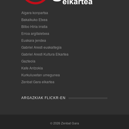
Algara konpartsa
Bakaikuko Etxea
Bilbo Hiria irratia
Erroa argitaletxea
Euskara jendea
Gabriel Aresti euskaltegia
Gabriel Aresti Kultura Elkartea
Gazteola
Kafe Antzokia
Kurkuluxetan umegunea
Zenbat Gara elkartea
ARGAZKIAK FLICKR-EN
© 2026
Zenbat Gara