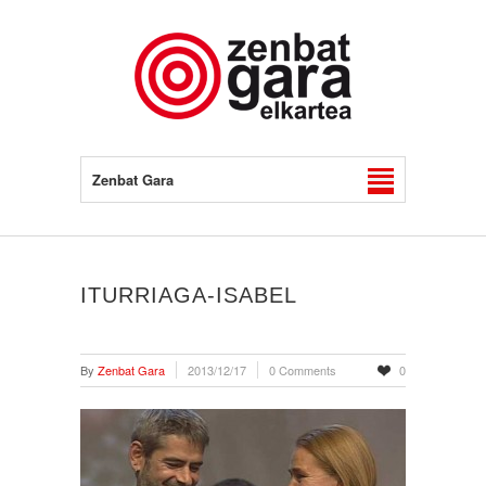
Zenbat Gara
ITURRIAGA-ISABEL
By
Zenbat Gara
2013/12/17
0 Comments
0