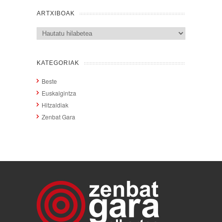
ARTXIBOAK
Artxiboak
KATEGORIAK
Beste
Euskalgintza
Hitzaldiak
Zenbat Gara