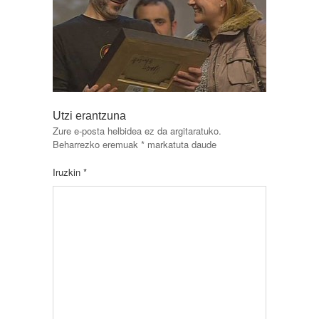
Utzi erantzuna
Zure e-posta helbidea ez da argitaratuko.
Beharrezko eremuak
*
markatuta daude
Iruzkin
*