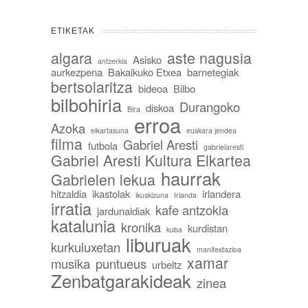
ETIKETAK
algara
aste nagusia
Asisko
antzerkia
aurkezpena
Bakaikuko Etxea
barnetegiak
bertsolaritza
bideoa
Bilbo
bilbohiria
Durangoko
diskoa
Bira
erroa
Azoka
elkartasuna
euskara jendea
filma
Gabriel Aresti
futbola
gabrielaresti
Gabriel Aresti Kultura Elkartea
haurrak
Gabrielen lekua
hitzaldia
ikastolak
irlandera
ikuskizuna
Irlanda
irratia
kafe antzokia
jardunaldiak
katalunia
kronika
kurdistan
kuba
liburuak
kurkuluxetan
manifestazioa
xamar
musika
puntueus
urbeltz
Zenbatgarakideak
zinea