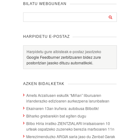
BILATU WEBGUNEAN
HARPIDETU E-POSTAZ
Harpidetu gure albisteak e-postaz jasotzeko
Google Feedburner zerbitzuaren bidez zure
postontzian jasoko dituzu automatikoki.
AZKEN BIDALKETAK
Amets Arzallusen eskutik “Miñan” liburuaren
irlanderazko edizioaren aurkezpena larunbatean
Ekainaren 13an Iruñera: autobusa Bilbotik!
Biharko grebarekin bat egiten dugu
Bilbo Hiria irratiko ZIENTZIALARI irratsaioaren 10
urteak ospatzeko zuzeneko berezia martxoaren 11n
Merezimenduzko ARGIA saria jaso du Zenbat Garak