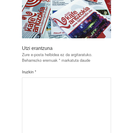
Utzi erantzuna
Zure e-posta helbidea ez da argitaratuko.
Beharrezko eremuak
*
markatuta daude
Iruzkin
*