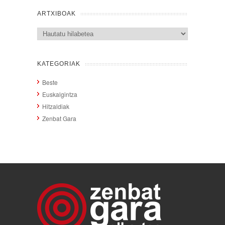
ARTXIBOAK
Artxiboak
KATEGORIAK
Beste
Euskalgintza
Hitzaldiak
Zenbat Gara