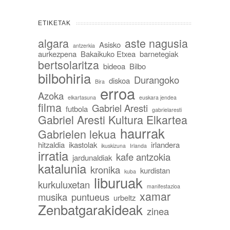
ETIKETAK
algara
aste nagusia
Asisko
antzerkia
aurkezpena
Bakaikuko Etxea
barnetegiak
bertsolaritza
bideoa
Bilbo
bilbohiria
Durangoko
diskoa
Bira
erroa
Azoka
elkartasuna
euskara jendea
filma
Gabriel Aresti
futbola
gabrielaresti
Gabriel Aresti Kultura Elkartea
haurrak
Gabrielen lekua
hitzaldia
ikastolak
irlandera
ikuskizuna
Irlanda
irratia
kafe antzokia
jardunaldiak
katalunia
kronika
kurdistan
kuba
liburuak
kurkuluxetan
manifestazioa
xamar
musika
puntueus
urbeltz
Zenbatgarakideak
zinea