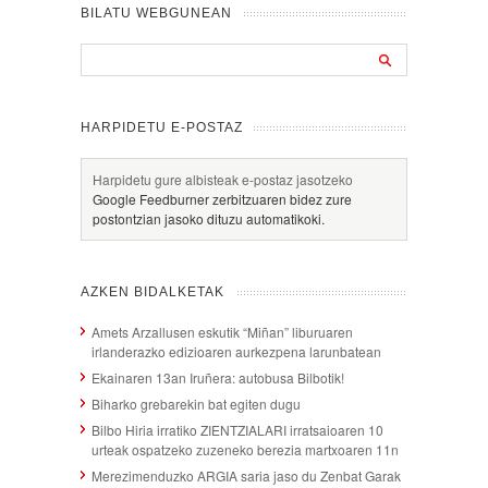
BILATU WEBGUNEAN
HARPIDETU E-POSTAZ
Harpidetu gure albisteak e-postaz jasotzeko
Google Feedburner zerbitzuaren bidez zure
postontzian jasoko dituzu automatikoki.
AZKEN BIDALKETAK
Amets Arzallusen eskutik “Miñan” liburuaren
irlanderazko edizioaren aurkezpena larunbatean
Ekainaren 13an Iruñera: autobusa Bilbotik!
Biharko grebarekin bat egiten dugu
Bilbo Hiria irratiko ZIENTZIALARI irratsaioaren 10
urteak ospatzeko zuzeneko berezia martxoaren 11n
Merezimenduzko ARGIA saria jaso du Zenbat Garak