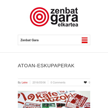
Zenbat Gara
ATOAN-ESKUPAPERAK
By
Leire
2016/05/06
0 Comments
0