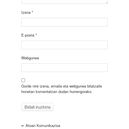
Izena
*
E-posta
*
Webgunea
Gorde nire izena, emaila eta webgunea bilatzaile
honetan komentatzen dudan hurrengorako.
⇐
Atoan Komunikazioa