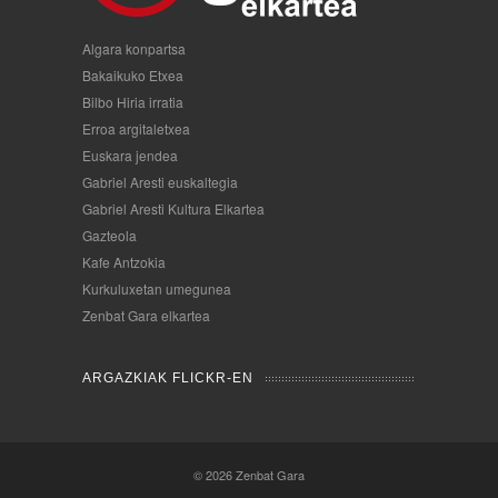
Algara konpartsa
Bakaikuko Etxea
Bilbo Hiria irratia
Erroa argitaletxea
Euskara jendea
Gabriel Aresti euskaltegia
Gabriel Aresti Kultura Elkartea
Gazteola
Kafe Antzokia
Kurkuluxetan umegunea
Zenbat Gara elkartea
ARGAZKIAK FLICKR-EN
© 2026
Zenbat Gara