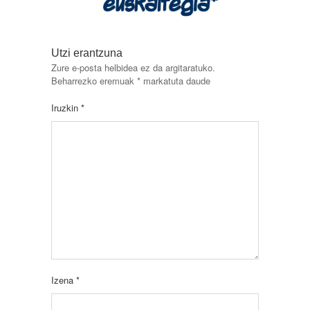
Utzi erantzuna
Zure e-posta helbidea ez da argitaratuko.
Beharrezko eremuak
*
markatuta daude
Iruzkin
*
Izena
*