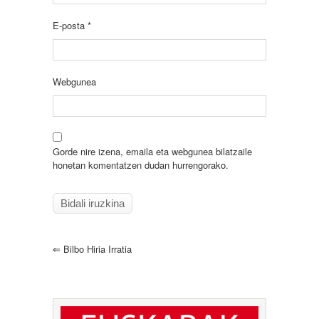
E-posta
*
Webgunea
Gorde nire izena, emaila eta webgunea bilatzaile
honetan komentatzen dudan hurrengorako.
⇐
Bilbo Hiria Irratia