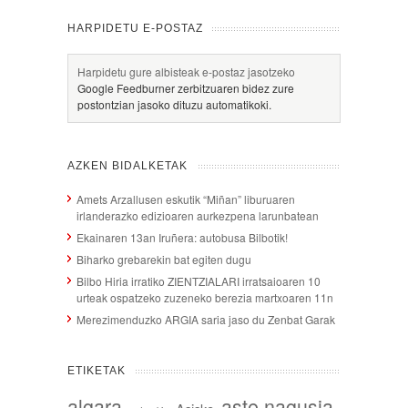
HARPIDETU E-POSTAZ
Harpidetu gure albisteak e-postaz jasotzeko
Google Feedburner zerbitzuaren bidez zure
postontzian jasoko dituzu automatikoki.
AZKEN BIDALKETAK
Amets Arzallusen eskutik “Miñan” liburuaren
irlanderazko edizioaren aurkezpena larunbatean
Ekainaren 13an Iruñera: autobusa Bilbotik!
Biharko grebarekin bat egiten dugu
Bilbo Hiria irratiko ZIENTZIALARI irratsaioaren 10
urteak ospatzeko zuzeneko berezia martxoaren 11n
Merezimenduzko ARGIA saria jaso du Zenbat Garak
ETIKETAK
algara
aste nagusia