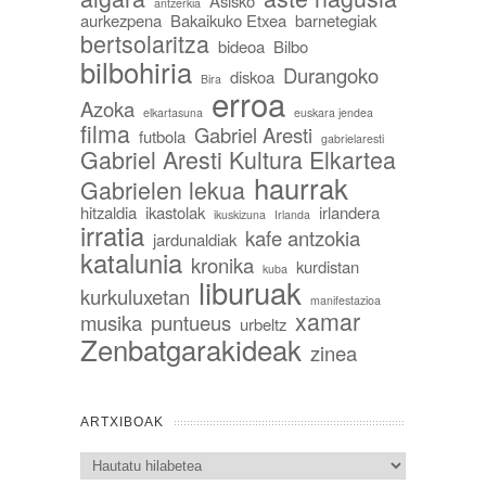
Asisko
antzerkia
aurkezpena
Bakaikuko Etxea
barnetegiak
bertsolaritza
bideoa
Bilbo
bilbohiria
Durangoko
diskoa
Bira
erroa
Azoka
elkartasuna
euskara jendea
filma
Gabriel Aresti
futbola
gabrielaresti
Gabriel Aresti Kultura Elkartea
haurrak
Gabrielen lekua
hitzaldia
ikastolak
irlandera
ikuskizuna
Irlanda
irratia
kafe antzokia
jardunaldiak
katalunia
kronika
kurdistan
kuba
liburuak
kurkuluxetan
manifestazioa
xamar
musika
puntueus
urbeltz
Zenbatgarakideak
zinea
ARTXIBOAK
Artxiboak