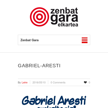
Zenbat Gara
GABRIEL-ARESTI
By
Leire
2016/05/10
0 Comments
0