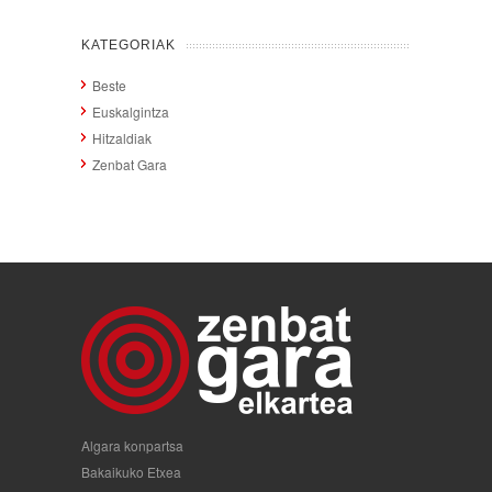
KATEGORIAK
Beste
Euskalgintza
Hitzaldiak
Zenbat Gara
Algara konpartsa
Bakaikuko Etxea