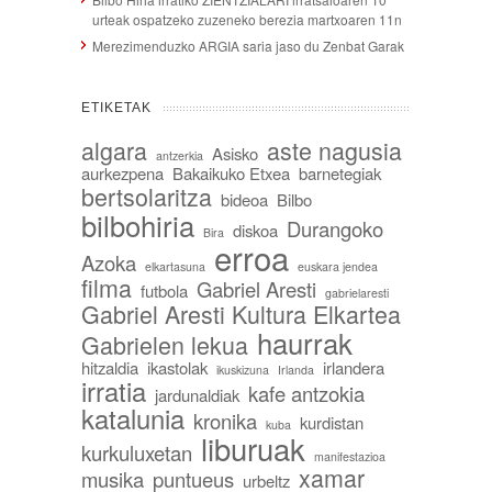
urteak ospatzeko zuzeneko berezia martxoaren 11n
Merezimenduzko ARGIA saria jaso du Zenbat Garak
ETIKETAK
algara
aste nagusia
Asisko
antzerkia
aurkezpena
Bakaikuko Etxea
barnetegiak
bertsolaritza
bideoa
Bilbo
bilbohiria
Durangoko
diskoa
Bira
erroa
Azoka
elkartasuna
euskara jendea
filma
Gabriel Aresti
futbola
gabrielaresti
Gabriel Aresti Kultura Elkartea
haurrak
Gabrielen lekua
hitzaldia
ikastolak
irlandera
ikuskizuna
Irlanda
irratia
kafe antzokia
jardunaldiak
katalunia
kronika
kurdistan
kuba
liburuak
kurkuluxetan
manifestazioa
xamar
musika
puntueus
urbeltz