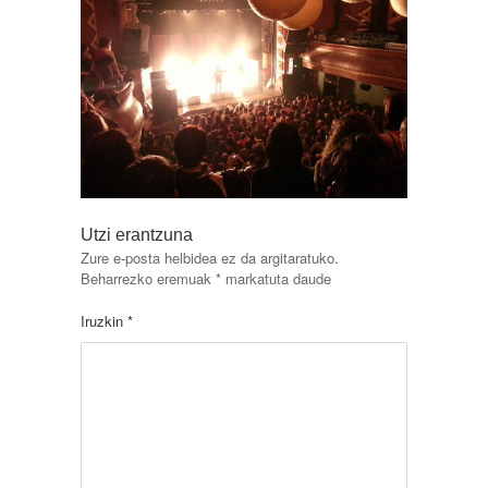
Utzi erantzuna
Zure e-posta helbidea ez da argitaratuko.
Beharrezko eremuak
*
markatuta daude
Iruzkin
*