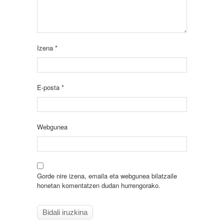
Izena
*
E-posta
*
Webgunea
Gorde nire izena, emaila eta webgunea bilatzaile
honetan komentatzen dudan hurrengorako.