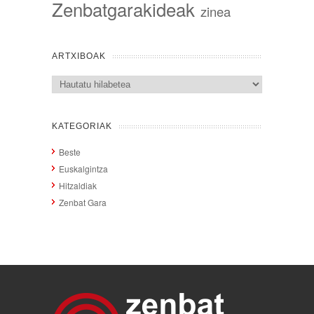
Zenbatgarakideak
zinea
ARTXIBOAK
Artxiboak
KATEGORIAK
Beste
Euskalgintza
Hitzaldiak
Zenbat Gara