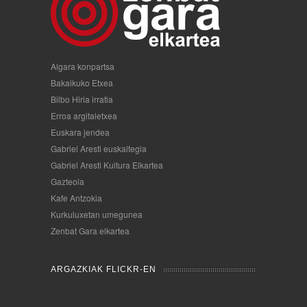
Algara konpartsa
Bakaikuko Etxea
Bilbo Hiria irratia
Erroa argitaletxea
Euskara jendea
Gabriel Aresti euskaltegia
Gabriel Aresti Kultura Elkartea
Gazteola
Kafe Antzokia
Kurkuluxetan umegunea
Zenbat Gara elkartea
ARGAZKIAK FLICKR-EN