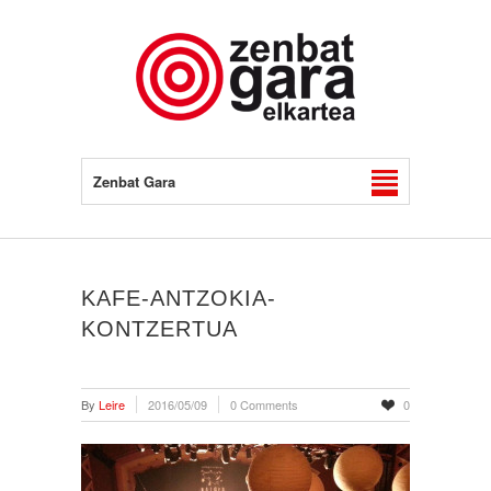
Zenbat Gara
KAFE-ANTZOKIA-
KONTZERTUA
By
Leire
2016/05/09
0 Comments
0