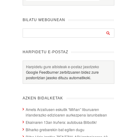
BILATU WEBGUNEAN
HARPIDETU E-POSTAZ
Harpidetu gure albisteak e-postaz jasotzeko
Google Feedburner zerbitzuaren bidez zure
postontzian jasoko dituzu automatikoki.
AZKEN BIDALKETAK
Amets Arzallusen eskutik “Miñan” liburuaren
irlanderazko edizioaren aurkezpena larunbatean
Ekainaren 13an Iruñera: autobusa Bilbotik!
Biharko grebarekin bat egiten dugu
Bilbo Hiria irratiko ZIENTZIALARI irratsaioaren 10