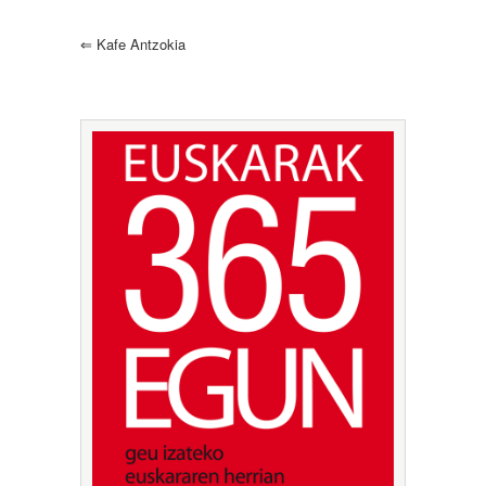
⇐
Kafe Antzokia