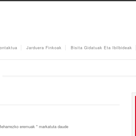
ontaktua
Jarduera Finkoak
Bisita Gidatuak Eta Ibilbideak
Beharrezko eremuak
*
markatuta daude