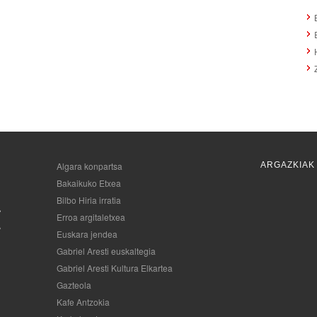
Algara konpartsa
ARGAZKIAK
Bakaikuko Etxea
Bilbo Hiria irratia
Erroa argitaletxea
Euskara jendea
Gabriel Aresti euskaltegia
Gabriel Aresti Kultura Elkartea
Gazteola
Kafe Antzokia