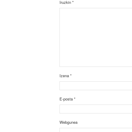
Iruzkin
*
Izena
*
E-posta
*
Webgunea