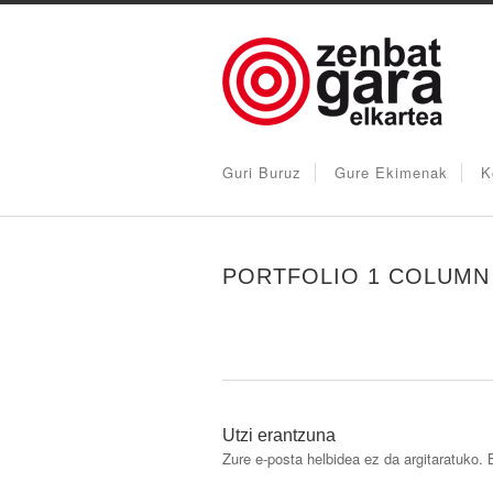
Guri Buruz
Gure Ekimenak
K
PORTFOLIO 1 COLUMN
Utzi erantzuna
Zure e-posta helbidea ez da argitaratuko.