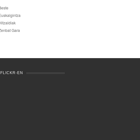
Beste
Euskalgintza
Hitzaldiak
Zenbat Gara
 FLICKR-EN