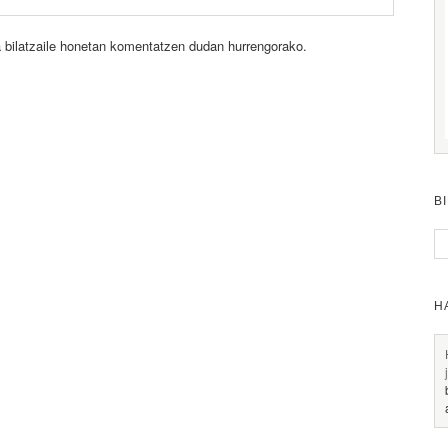
 bilatzaile honetan komentatzen dudan hurrengorako.
B
H