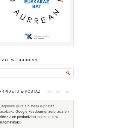
ILATU WEBGUNEAN
ARPIDETU E-POSTAZ
Harpidetu gure albisteak e-postaz
jasotzeko
Google Feedburner zerbitzuaren
bidez zure postontzian jasoko dituzu
automatikoki.