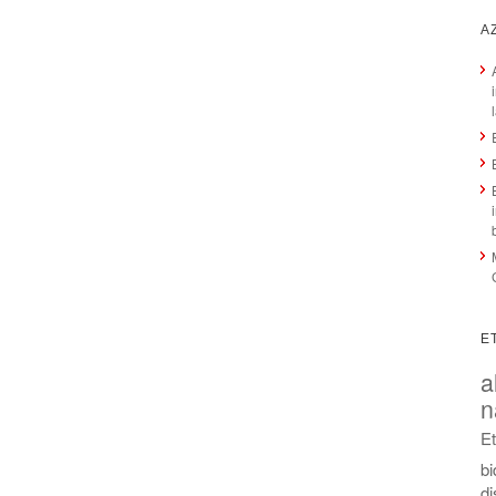
A
E
a
n
E
b
di