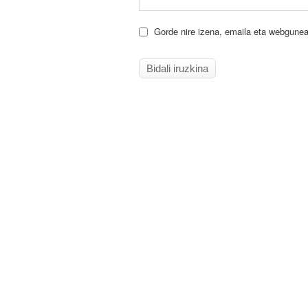
Gorde nire izena, emaila eta webgunea