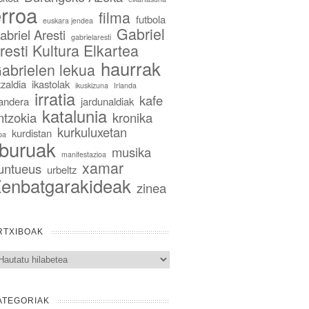
rroa
filma
futbola
euskara jendea
Gabriel
abriel Aresti
gabrielaresti
resti Kultura Elkartea
haurrak
abrielen lekua
tzaldia
ikastolak
ikuskizuna
Irlanda
irratia
kafe
landera
jardunaldiak
katalunia
ntzokia
kronika
kurkuluxetan
kurdistan
ba
iburuak
musika
manifestazioa
xamar
untueus
urbeltz
enbatgarakideak
zinea
RTXIBOAK
txiboak
ATEGORIAK