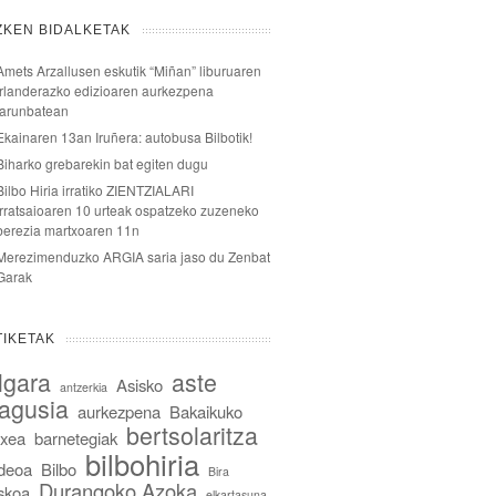
ZKEN BIDALKETAK
Amets Arzallusen eskutik “Miñan” liburuaren
irlanderazko edizioaren aurkezpena
larunbatean
Ekainaren 13an Iruñera: autobusa Bilbotik!
Biharko grebarekin bat egiten dugu
Bilbo Hiria irratiko ZIENTZIALARI
irratsaioaren 10 urteak ospatzeko zuzeneko
berezia martxoaren 11n
Merezimenduzko ARGIA saria jaso du Zenbat
Garak
TIKETAK
lgara
aste
Asisko
antzerkia
agusia
aurkezpena
Bakaikuko
bertsolaritza
txea
barnetegiak
bilbohiria
ideoa
Bilbo
Bira
Durangoko Azoka
skoa
elkartasuna