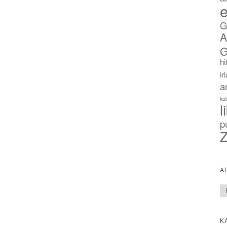
e
G
A
G
hi
ir
a
ku
l
p
Z
A
Ar
K