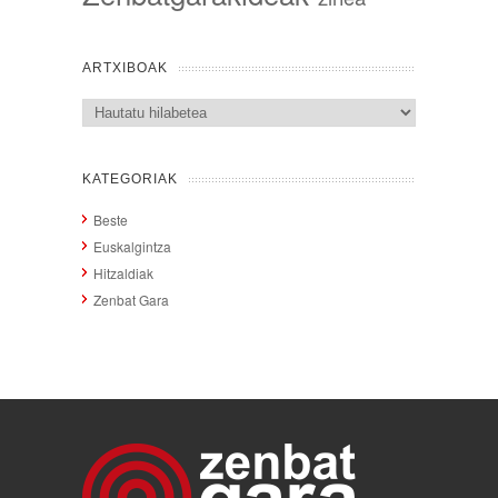
ARTXIBOAK
Artxiboak
KATEGORIAK
Beste
Euskalgintza
Hitzaldiak
Zenbat Gara