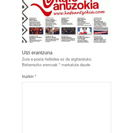
Utzi erantzuna
Zure e-posta helbidea ez da argitaratuko.
Beharrezko eremuak
*
markatuta daude
Iruzkin
*