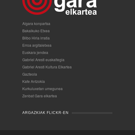
Algara konpartsa
Bakaikuko Etxea
Bilbo Hiria irratia
Erroa argitaletxea
Euskara jendea
Gabriel Aresti euskaltegia
Gabriel Aresti Kultura Elkartea
Gazteola
Kafe Antzokia
Kurkuluxetan umegunea
Zenbat Gara elkartea
ARGAZKIAK FLICKR-EN