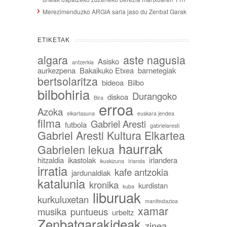
Merezimenduzko ARGIA saria jaso du Zenbat Garak
ETIKETAK
algara
aste nagusia
Asisko
antzerkia
aurkezpena
Bakaikuko Etxea
barnetegiak
bertsolaritza
bideoa
Bilbo
bilbohiria
Durangoko
diskoa
Bira
erroa
Azoka
elkartasuna
euskara jendea
filma
Gabriel Aresti
futbola
gabrielaresti
Gabriel Aresti Kultura Elkartea
haurrak
Gabrielen lekua
hitzaldia
ikastolak
irlandera
ikuskizuna
Irlanda
irratia
kafe antzokia
jardunaldiak
katalunia
kronika
kurdistan
kuba
liburuak
kurkuluxetan
manifestazioa
xamar
musika
puntueus
urbeltz
Zenbatgarakideak
zinea