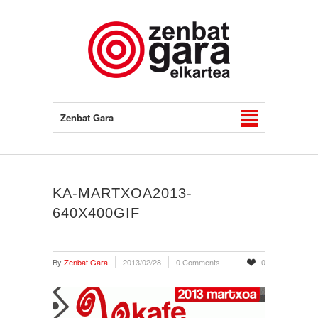
Zenbat Gara
KA-MARTXOA2013-
640X400GIF
By
Zenbat Gara
2013/02/28
0 Comments
0