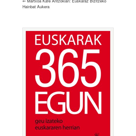
⇐
Martxoa Kafe Antzokian: Euskaraz Bizitzeko
Hainbat Aukera