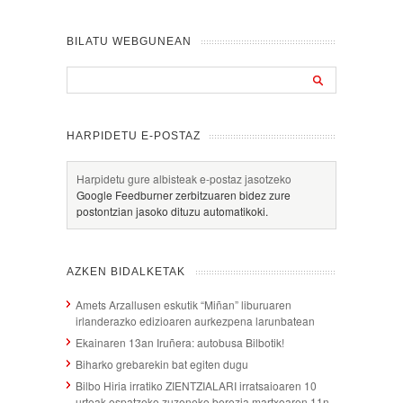
BILATU WEBGUNEAN
HARPIDETU E-POSTAZ
Harpidetu gure albisteak e-postaz jasotzeko
Google Feedburner zerbitzuaren bidez zure
postontzian jasoko dituzu automatikoki.
AZKEN BIDALKETAK
Amets Arzallusen eskutik “Miñan” liburuaren
irlanderazko edizioaren aurkezpena larunbatean
Ekainaren 13an Iruñera: autobusa Bilbotik!
Biharko grebarekin bat egiten dugu
Bilbo Hiria irratiko ZIENTZIALARI irratsaioaren 10
urteak ospatzeko zuzeneko berezia martxoaren 11n