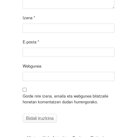
Izena
*
E-posta
*
Webgunea
Gorde nire izena, emaila eta webgunea bilatzaile
honetan komentatzen dudan hurrengorako.