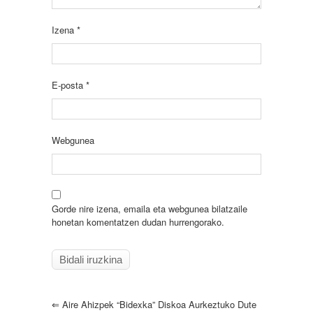
Izena
*
E-posta
*
Webgunea
Gorde nire izena, emaila eta webgunea bilatzaile
honetan komentatzen dudan hurrengorako.
⇐
Aire Ahizpek “Bidexka” Diskoa Aurkeztuko Dute