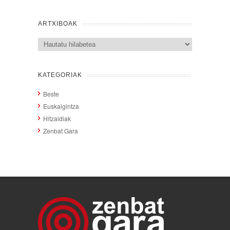
ARTXIBOAK
Artxiboak
KATEGORIAK
Beste
Euskalgintza
Hitzaldiak
Zenbat Gara