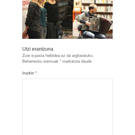
Utzi erantzuna
Zure e-posta helbidea ez da argitaratuko.
Beharrezko eremuak
*
markatuta daude
Iruzkin
*