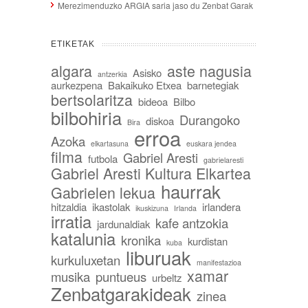
Merezimenduzko ARGIA saria jaso du Zenbat Garak
ETIKETAK
algara
aste nagusia
Asisko
antzerkia
aurkezpena
Bakaikuko Etxea
barnetegiak
bertsolaritza
bideoa
Bilbo
bilbohiria
Durangoko
diskoa
Bira
erroa
Azoka
elkartasuna
euskara jendea
filma
Gabriel Aresti
futbola
gabrielaresti
Gabriel Aresti Kultura Elkartea
haurrak
Gabrielen lekua
hitzaldia
ikastolak
irlandera
ikuskizuna
Irlanda
irratia
kafe antzokia
jardunaldiak
katalunia
kronika
kurdistan
kuba
liburuak
kurkuluxetan
manifestazioa
xamar
musika
puntueus
urbeltz
Zenbatgarakideak
zinea