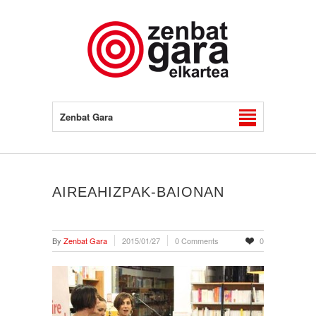
Zenbat Gara
AIREAHIZPAK-BAIONAN
By
Zenbat Gara
2015/01/27
0 Comments
0