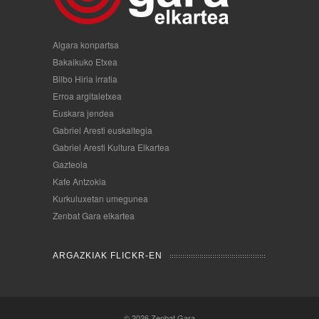
Algara konpartsa
Bakaikuko Etxea
Bilbo Hiria irratia
Erroa argitaletxea
Euskara jendea
Gabriel Aresti euskaltegia
Gabriel Aresti Kultura Elkartea
Gazteola
Kafe Antzokia
Kurkuluxetan umegunea
Zenbat Gara elkartea
ARGAZKIAK FLICKR-EN
© 2026
Zenbat Gara