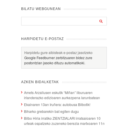
BILATU WEBGUNEAN
HARPIDETU E-POSTAZ
Harpidetu gure albisteak e-postaz jasotzeko
Google Feedburner zerbitzuaren bidez zure
postontzian jasoko dituzu automatikoki.
AZKEN BIDALKETAK
Amets Arzallusen eskutik “Miñan” liburuaren
irlanderazko edizioaren aurkezpena larunbatean
Ekainaren 13an Iruñera: autobusa Bilbotik!
Biharko grebarekin bat egiten dugu
Bilbo Hiria irratiko ZIENTZIALARI irratsaioaren 10
urteak ospatzeko zuzeneko berezia martxoaren 11n