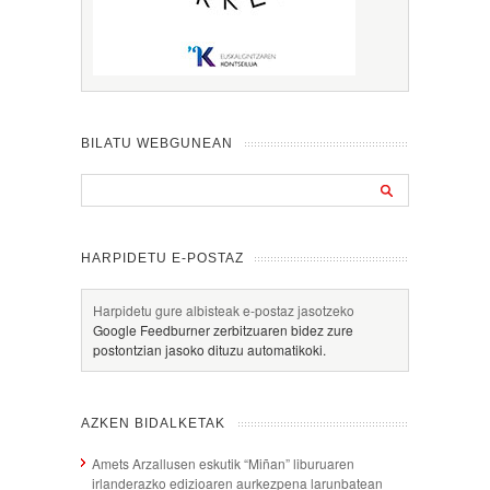
BILATU WEBGUNEAN
HARPIDETU E-POSTAZ
Harpidetu gure albisteak e-postaz jasotzeko
Google Feedburner zerbitzuaren bidez zure
postontzian jasoko dituzu automatikoki.
AZKEN BIDALKETAK
Amets Arzallusen eskutik “Miñan” liburuaren
irlanderazko edizioaren aurkezpena larunbatean