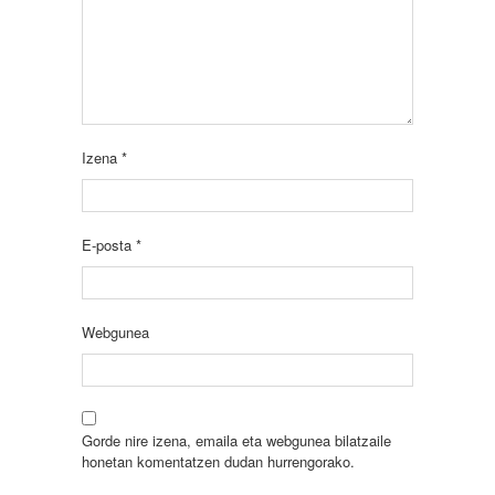
Izena
*
E-posta
*
Webgunea
Gorde nire izena, emaila eta webgunea bilatzaile
honetan komentatzen dudan hurrengorako.