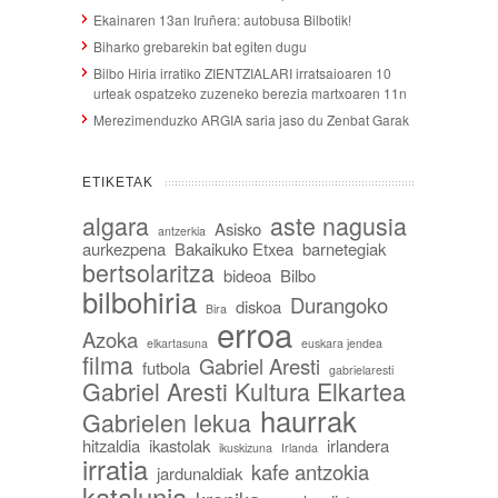
Ekainaren 13an Iruñera: autobusa Bilbotik!
Biharko grebarekin bat egiten dugu
Bilbo Hiria irratiko ZIENTZIALARI irratsaioaren 10
urteak ospatzeko zuzeneko berezia martxoaren 11n
Merezimenduzko ARGIA saria jaso du Zenbat Garak
ETIKETAK
algara
aste nagusia
Asisko
antzerkia
aurkezpena
Bakaikuko Etxea
barnetegiak
bertsolaritza
bideoa
Bilbo
bilbohiria
Durangoko
diskoa
Bira
erroa
Azoka
elkartasuna
euskara jendea
filma
Gabriel Aresti
futbola
gabrielaresti
Gabriel Aresti Kultura Elkartea
haurrak
Gabrielen lekua
hitzaldia
ikastolak
irlandera
ikuskizuna
Irlanda
irratia
kafe antzokia
jardunaldiak
katalunia