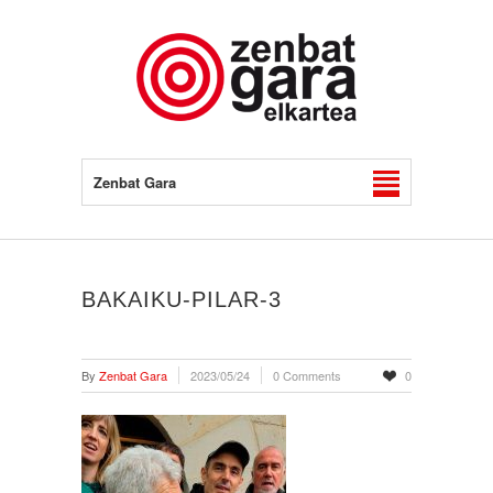
Zenbat Gara
BAKAIKU-PILAR-3
By
Zenbat Gara
2023/05/24
0 Comments
0