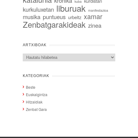
kronika
kurdistan
kuba
liburuak
kurkuluxetan
manifestazioa
xamar
musika
puntueus
urbeltz
Zenbatgarakideak
zinea
ARTXIBOAK
Artxiboak
KATEGORIAK
Beste
Euskalgintza
Hitzaldiak
Zenbat Gara