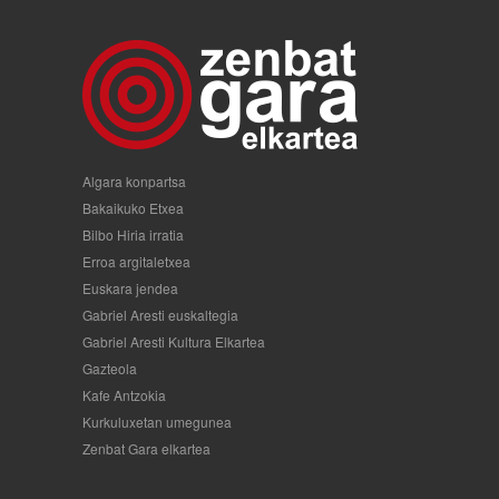
Algara konpartsa
Bakaikuko Etxea
Bilbo Hiria irratia
Erroa argitaletxea
Euskara jendea
Gabriel Aresti euskaltegia
Gabriel Aresti Kultura Elkartea
Gazteola
Kafe Antzokia
Kurkuluxetan umegunea
Zenbat Gara elkartea