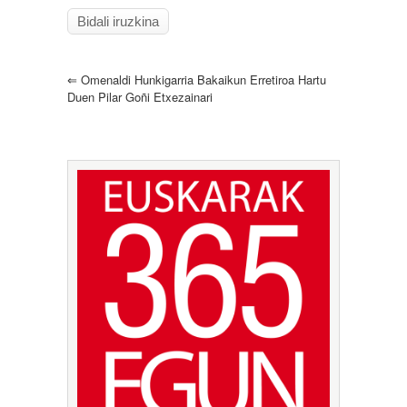
⇐
Omenaldi Hunkigarria Bakaikun Erretiroa Hartu
Duen Pilar Goñi Etxezainari