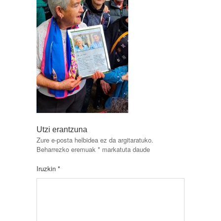
Utzi erantzuna
Zure e-posta helbidea ez da argitaratuko.
Beharrezko eremuak
*
markatuta daude
Iruzkin
*