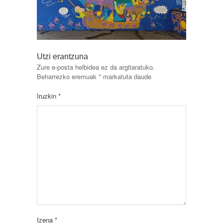
Utzi erantzuna
Zure e-posta helbidea ez da argitaratuko.
Beharrezko eremuak
*
markatuta daude
Iruzkin
*
Izena
*