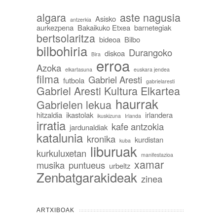
algara
aste nagusia
Asisko
antzerkia
aurkezpena
Bakaikuko Etxea
barnetegiak
bertsolaritza
bideoa
Bilbo
bilbohiria
Durangoko
diskoa
Bira
erroa
Azoka
elkartasuna
euskara jendea
filma
Gabriel Aresti
futbola
gabrielaresti
Gabriel Aresti Kultura Elkartea
haurrak
Gabrielen lekua
hitzaldia
ikastolak
irlandera
ikuskizuna
Irlanda
irratia
kafe antzokia
jardunaldiak
katalunia
kronika
kurdistan
kuba
liburuak
kurkuluxetan
manifestazioa
xamar
musika
puntueus
urbeltz
Zenbatgarakideak
zinea
ARTXIBOAK