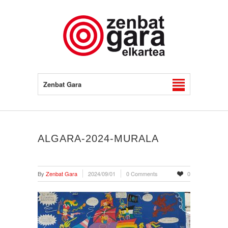
Zenbat Gara
ALGARA-2024-MURALA
By
Zenbat Gara
2024/09/01
0 Comments
0