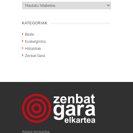
Artxiboak
KATEGORIAK
Beste
Euskalgintza
Hitzaldiak
Zenbat Gara
Algara konpartsa