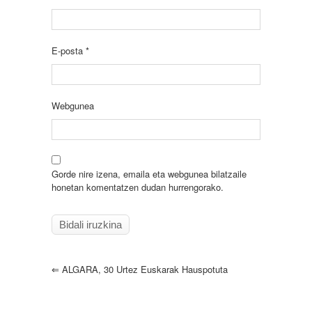
E-posta
*
Webgunea
Gorde nire izena, emaila eta webgunea bilatzaile
honetan komentatzen dudan hurrengorako.
⇐
ALGARA, 30 Urtez Euskarak Hauspotuta