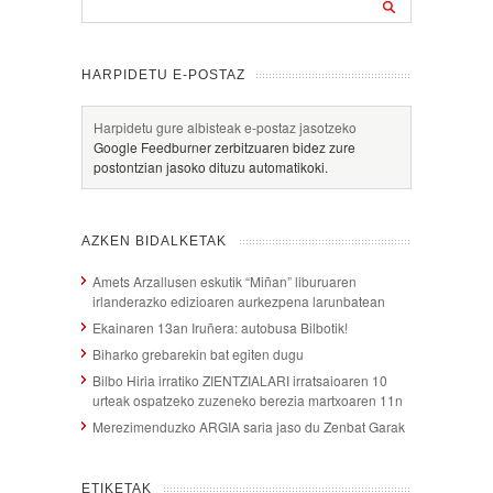
HARPIDETU E-POSTAZ
Harpidetu gure albisteak e-postaz jasotzeko
Google Feedburner zerbitzuaren bidez zure
postontzian jasoko dituzu automatikoki.
AZKEN BIDALKETAK
Amets Arzallusen eskutik “Miñan” liburuaren
irlanderazko edizioaren aurkezpena larunbatean
Ekainaren 13an Iruñera: autobusa Bilbotik!
Biharko grebarekin bat egiten dugu
Bilbo Hiria irratiko ZIENTZIALARI irratsaioaren 10
urteak ospatzeko zuzeneko berezia martxoaren 11n
Merezimenduzko ARGIA saria jaso du Zenbat Garak
ETIKETAK