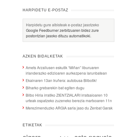
HARPIDETU E-POSTAZ
Harpidetu gure albisteak e-postaz jasotzeko
Google Feedburner zerbitzuaren bidez zure
postontzian jasoko dituzu automatikoki.
AZKEN BIDALKETAK
Amets Arzallusen eskutik “Miñan” liburuaren
irlanderazko edizioaren aurkezpena larunbatean
Ekainaren 13an Iruñera: autobusa Bilbotik!
Biharko grebarekin bat egiten dugu
Bilbo Hiria irratiko ZIENTZIALARI irratsaioaren 10
urteak ospatzeko zuzeneko berezia martxoaren 11n
Merezimenduzko ARGIA saria jaso du Zenbat Garak
ETIKETAK
algara
aste nagusia