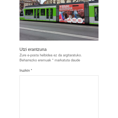
Utzi erantzuna
Zure e-posta helbidea ez da argitaratuko.
Beharrezko eremuak
*
markatuta daude
Iruzkin
*