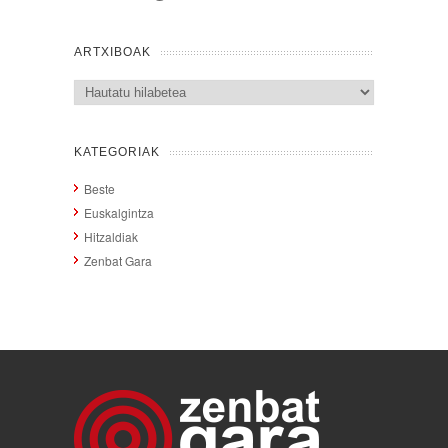
ARTXIBOAK
Artxiboak
KATEGORIAK
Beste
Euskalgintza
Hitzaldiak
Zenbat Gara