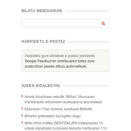
BILATU WEBGUNEAN
HARPIDETU E-POSTAZ
Harpidetu gure albisteak e-postaz jasotzeko
Google Feedburner zerbitzuaren bidez zure
postontzian jasoko dituzu automatikoki.
AZKEN BIDALKETAK
Amets Arzallusen eskutik “Miñan” liburuaren
irlanderazko edizioaren aurkezpena larunbatean
Ekainaren 13an Iruñera: autobusa Bilbotik!
Biharko grebarekin bat egiten dugu
Bilbo Hiria irratiko ZIENTZIALARI irratsaioaren 10
urteak ospatzeko zuzeneko berezia martxoaren 11n