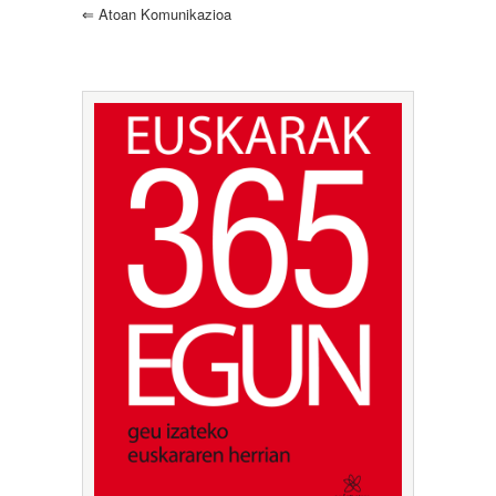
⇐
Atoan Komunikazioa