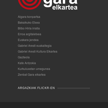
Algara konpartsa
Bakaikuko Etxea
Bilbo Hiria irratia
Erroa argitaletxea
Euskara jendea
Gabriel Aresti euskaltegia
Gabriel Aresti Kultura Elkartea
Gazteola
Kafe Antzokia
Kurkuluxetan umegunea
Zenbat Gara elkartea
ARGAZKIAK FLICKR-EN