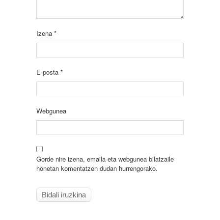
Izena
*
E-posta
*
Webgunea
Gorde nire izena, emaila eta webgunea bilatzaile
honetan komentatzen dudan hurrengorako.