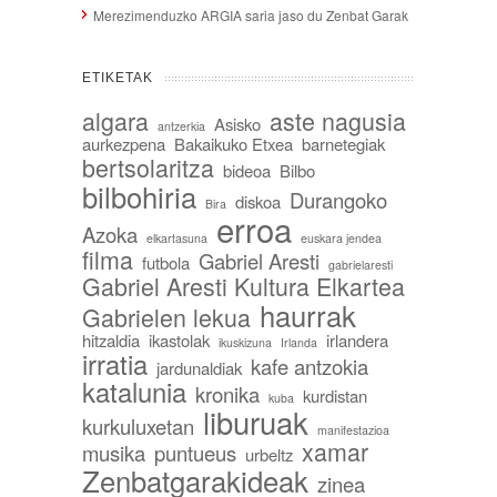
Merezimenduzko ARGIA saria jaso du Zenbat Garak
ETIKETAK
algara
aste nagusia
Asisko
antzerkia
aurkezpena
Bakaikuko Etxea
barnetegiak
bertsolaritza
bideoa
Bilbo
bilbohiria
Durangoko
diskoa
Bira
erroa
Azoka
elkartasuna
euskara jendea
filma
Gabriel Aresti
futbola
gabrielaresti
Gabriel Aresti Kultura Elkartea
haurrak
Gabrielen lekua
hitzaldia
ikastolak
irlandera
ikuskizuna
Irlanda
irratia
kafe antzokia
jardunaldiak
katalunia
kronika
kurdistan
kuba
liburuak
kurkuluxetan
manifestazioa
xamar
musika
puntueus
urbeltz
Zenbatgarakideak
zinea