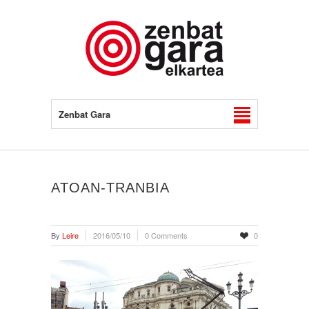
Zenbat Gara
ATOAN-TRANBIA
By
Leire
2016/05/10
0 Comments
0