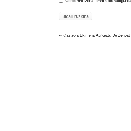
Gorde nire izena, emaila eta webgunea
⇐
Gazteola Ekimena Aurkeztu Du Zenbat 