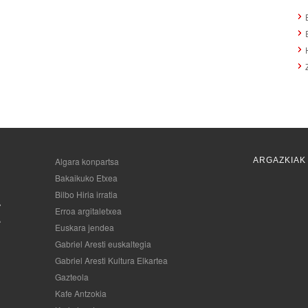
Algara konpartsa
ARGAZKIAK
Bakaikuko Etxea
Bilbo Hiria irratia
Erroa argitaletxea
Euskara jendea
Gabriel Aresti euskaltegia
Gabriel Aresti Kultura Elkartea
Gazteola
Kafe Antzokia