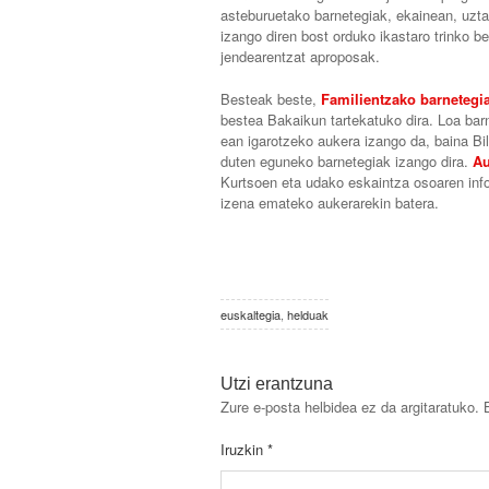
asteburuetako barnetegiak, ekainean, uztai
izango diren bost orduko ikastaro trinko be
jendearentzat aproposak.
Besteak beste,
Familientzako barnetegi
bestea Bakaikun tartekatuko dira. Loa ba
ean igarotzeko aukera izango da, baina B
duten eguneko barnetegiak izango dira.
Au
Kurtsoen eta udako eskaintza osoaren inf
izena emateko aukerarekin batera.
euskaltegia
,
helduak
Utzi erantzuna
Zure e-posta helbidea ez da argitaratuko.
Iruzkin
*