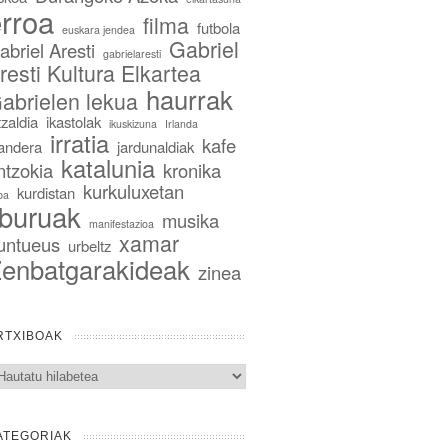
rroa
filma
futbola
euskara jendea
Gabriel
abriel Aresti
gabrielaresti
resti Kultura Elkartea
haurrak
abrielen lekua
tzaldia
ikastolak
ikuskizuna
Irlanda
irratia
kafe
landera
jardunaldiak
katalunia
ntzokia
kronika
kurkuluxetan
kurdistan
ba
iburuak
musika
manifestazioa
xamar
untueus
urbeltz
enbatgarakideak
zinea
RTXIBOAK
txiboak
ATEGORIAK