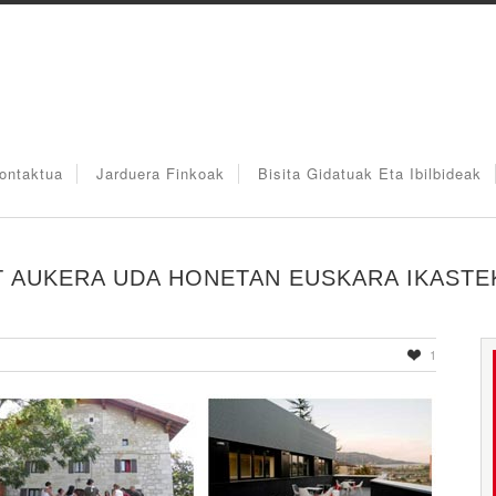
ontaktua
Jarduera Finkoak
Bisita Gidatuak Eta Ibilbideak
T AUKERA UDA HONETAN EUSKARA IKASTE
1