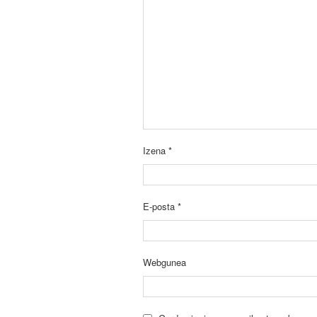
Izena
*
E-posta
*
Webgunea