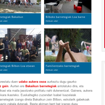
restatu duen
udako aukera osoa
aurkeztu dugu gaurko
z gain
. Aurten ere
Bakaikun barnetegiak
antolatuko dira, eta
ikasi eta maila jasotzeko profitatu nahi dutenentzat. Gainera, aukera
skara ikasteko. Euskaltegiko zuzendari Isabel Isazelaiak
arnetegiak izango direla Bakaikun zein Bilbon, eskolarik gabekoak
mazio zabala dutenak. Beste ekimen berri bat izango dugu