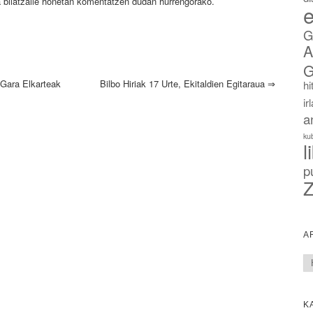
 bilatzaile honetan komentatzen dudan hurrengorako.
e
G
A
G
Gara Elkarteak
Bilbo Hiriak 17 Urte, Ekitaldien Egitaraua
⇒
hi
ir
a
ku
l
p
Z
A
Ar
K