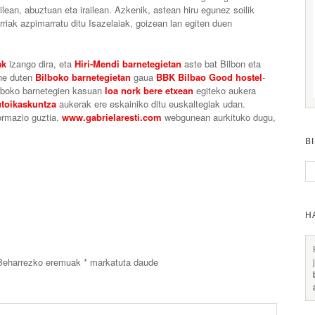
lean, abuztuan eta irailean. Azkenik, astean hiru egunez soilik
rriak azpimarratu ditu Isazelaiak, goizean lan egiten duen
ak
izango dira, eta
Hiri-Mendi barnetegietan
aste bat Bilbon eta
rne duten
Bilboko barnetegietan
gaua
BBK Bilbao Good hostel
-
ilboko barnetegien kasuan
loa nork bere etxean
egiteko aukera
toikaskuntza
aukerak ere eskainiko ditu euskaltegiak udan.
ormazio guztia,
www.gabrielaresti.com
webgunean aurkituko dugu,
B
H
Beharrezko eremuak
*
markatuta daude