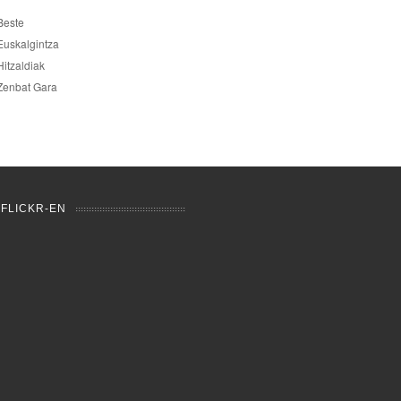
Beste
Euskalgintza
Hitzaldiak
Zenbat Gara
 FLICKR-EN