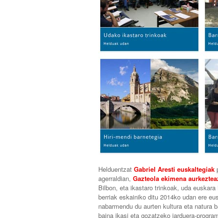
Helduentzat
Gabriel Aresti euskaltegiak
p
agerraldian,
Gazteola ekimena aurkeztea
Bilbon, eta ikastaro trinkoak, uda euskara 
berriak eskainiko ditu 2014ko udan ere eu
nabarmendu du aurten kultura eta natura b
baina ikasi eta gozatzeko jarduera-progra