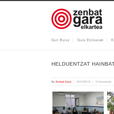
Guri Buruz
Gure Ekimenak
K
HELDUENTZAT HAINBA
By
Zenbat Gara
2014/05/13
0 Comments