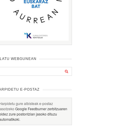
ILATU WEBGUNEAN
ARPIDETU E-POSTAZ
Harpidetu gure albisteak e-postaz
jasotzeko
Google Feedburner zerbitzuaren
bidez zure postontzian jasoko dituzu
automatikoki.