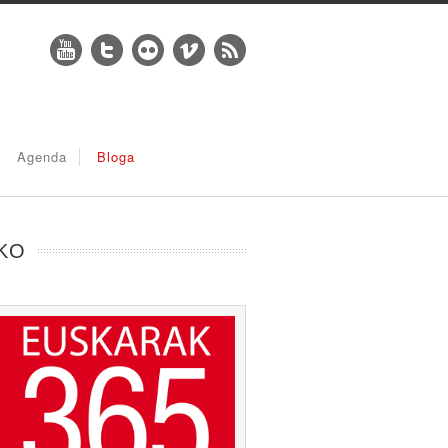
Agenda
Bloga
KO