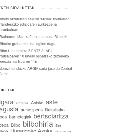
ZKEN BIDALKETAK
Amets Arzallusen eskutik “Miñan” liburuaren
irlanderazko edizioaren aurkezpena
larunbatean
Ekainaren 13an Iruñera: autobusa Bilbotik!
Biharko grebarekin bat egiten dugu
Bilbo Hiria irratiko ZIENTZIALARI
irratsaioaren 10 urteak ospatzeko zuzeneko
berezia martxoaren 11n
Merezimenduzko ARGIA saria jaso du Zenbat
Garak
TIKETAK
lgara
aste
Asisko
antzerkia
agusia
aurkezpena
Bakaikuko
bertsolaritza
txea
barnetegiak
bilbohiria
ideoa
Bilbo
Bira
Durangoko Azoka
skoa
elkartasuna