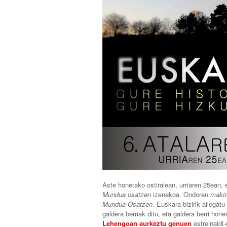
Aste honetako ostiralean, urriaren 25ean,
Mundua osatzen
izenekoa. Ondoren
makin
Mundua Osatzen
. Euskara bizirik ailegat
galdera berriak ditu, eta galdera berri hori
Lehengoan aurkeztu genuen
estreinaldi