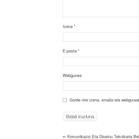
Izena
*
E-posta
*
Webgunea
Gorde nire izena, emaila eta webgunea
⇐
Komunikazio Eta Diseinu Teknikaria Beha