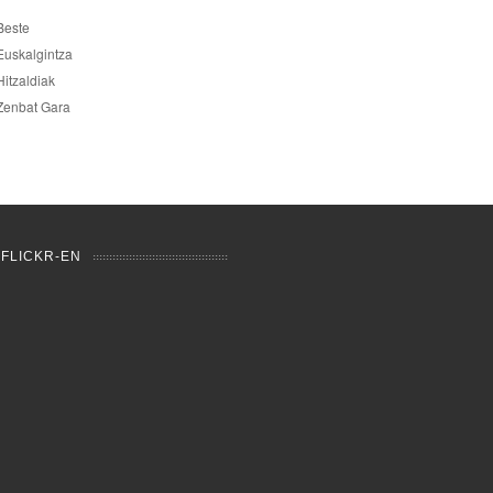
Beste
Euskalgintza
Hitzaldiak
Zenbat Gara
 FLICKR-EN