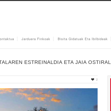
ontaktua
Jarduera Finkoak
Bisita Gidatuak Eta Ibilbideak
TALAREN ESTREINALDIA ETA JAIA OSTIRA
2