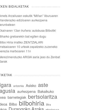
ZKEN BIDALKETAK
Amets Arzallusen eskutik “Miñan” liburuaren
irlanderazko edizioaren aurkezpena
larunbatean
Ekainaren 13an Iruñera: autobusa Bilbotik!
Biharko grebarekin bat egiten dugu
Bilbo Hiria irratiko ZIENTZIALARI
irratsaioaren 10 urteak ospatzeko zuzeneko
berezia martxoaren 11n
Merezimenduzko ARGIA saria jaso du Zenbat
Garak
TIKETAK
lgara
aste
Asisko
antzerkia
agusia
aurkezpena
Bakaikuko
bertsolaritza
txea
barnetegiak
bilbohiria
ideoa
Bilbo
Bira
Durangoko Azoka
skoa
elkartasuna