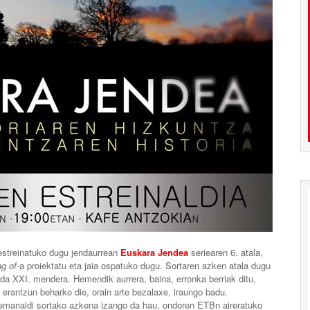
 estreinatuko dugu jendaurrean
Euskara Jendea
seriearen 6. atala,
g of
-a proiektatu eta jaia ospatuko dugu. Sortaren azken atala dugu
u da XXI. mendera. Hemendik aurrera, baina, erronka berriak ditu,
ei erantzun beharko die, orain arte bezalaxe, iraungo badu.
-emanaldi sortako azkena izango da hau, ondoren ETBn aireratuko