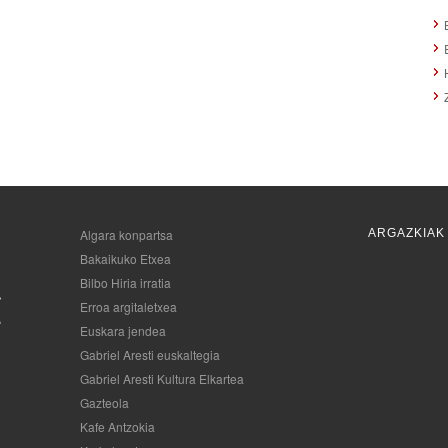
Algara konpartsa
ARGAZKIAK
Bakaikuko Etxea
Bilbo Hiria irratia
Erroa argitaletxea
Euskara jendea
Gabriel Aresti euskaltegia
Gabriel Aresti Kultura Elkartea
Gazteola
Kafe Antzokia