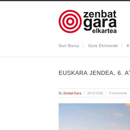
Guri Buruz
Gure Ekimenak
K
EUSKARA JENDEA, 6. A
By
Zenbat Gara
2013/10/22
0 Comments