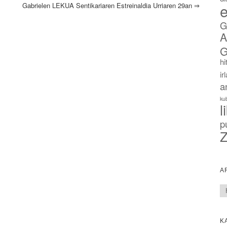
e
Gabrielen LEKUA Sentikariaren Estreinaldia Urriaren 29an
⇒
G
A
G
hi
ir
a
ku
l
p
Z
A
Ar
K