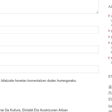
A
E
 bilatzaile honetan komentatzen dudan hurrengorako.
a
n
E
b
r Da Kultura, Ekitaldi Eta Ikuskizunen Arloan
di