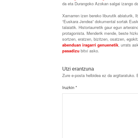
da eta Durangoko Azokan salgai izango da
Xamarren izen bereko liburutik abiaturik, 
“Euskara Jendea” dokumental sortak Euskal 
talaiatik. Historiaurretik gaur egun artera
protagonista. Menderik mende, beste hizk
sortzen, eratzen, bizitzen, osatzen, egoki
abenduan iragarri genuenetik
, urrats a
pasadizu
bitxi asko.
Utzi erantzuna
Zure e-posta helbidea ez da argitaratuko.
Iruzkin
*