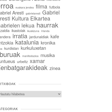
rroa
filma
futbola
euskara jendea
Gabriel
abriel Aresti
gabrielaresti
resti Kultura Elkartea
haurrak
abrielen lekua
tzaldia
ikastolak
ikuskizuna
Irlanda
irratia
kafe
landera
jardunaldiak
katalunia
ntzokia
kronika
kurkuluxetan
kurdistan
ba
iburuak
musika
manifestazioa
xamar
untueus
urbeltz
enbatgarakideak
zinea
RTXIBOAK
txiboak
ATEGORIAK