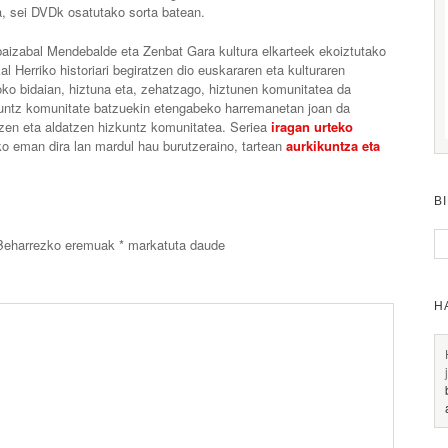
, sei DVDk osatutako sorta batean.
Ibaizabal Mendebalde eta Zenbat Gara kultura elkarteek ekoiztutako
Herriko historiari begiratzen dio euskararen eta kulturaren
inoko bidaian, hiztuna eta, zehatzago, hiztunen komunitatea da
untz komunitate batzuekin etengabeko harremanetan joan da
tzen eta aldatzen hizkuntz komunitatea. Seriea
iragan urteko
sko eman dira lan mardul hau burutzeraino, tartean
aurkikuntza eta
B
Beharrezko eremuak
*
markatuta daude
H