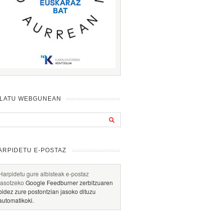
ILATU WEBGUNEAN
ARPIDETU E-POSTAZ
Harpidetu gure albisteak e-postaz
jasotzeko
Google Feedburner zerbitzuaren
bidez zure postontzian jasoko dituzu
automatikoki.