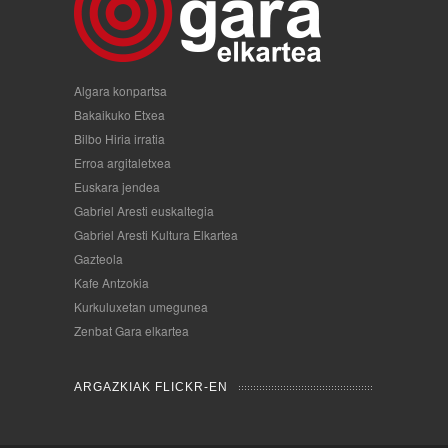
Algara konpartsa
Bakaikuko Etxea
Bilbo Hiria irratia
Erroa argitaletxea
Euskara jendea
Gabriel Aresti euskaltegia
Gabriel Aresti Kultura Elkartea
Gazteola
Kafe Antzokia
Kurkuluxetan umegunea
Zenbat Gara elkartea
ARGAZKIAK FLICKR-EN