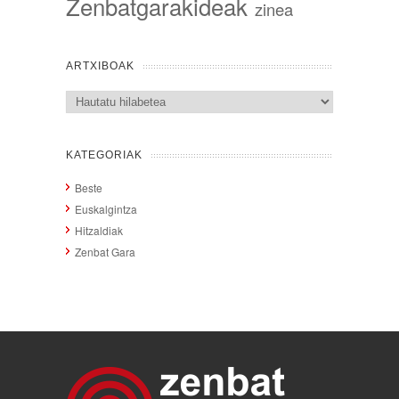
Zenbatgarakideak
zinea
ARTXIBOAK
Artxiboak
KATEGORIAK
Beste
Euskalgintza
Hitzaldiak
Zenbat Gara