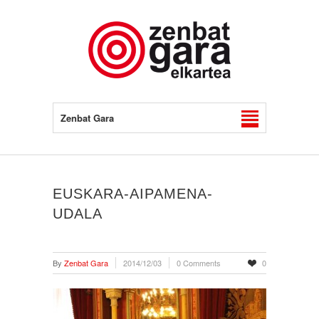
Zenbat Gara
EUSKARA-AIPAMENA-
UDALA
By
Zenbat Gara
2014/12/03
0 Comments
0