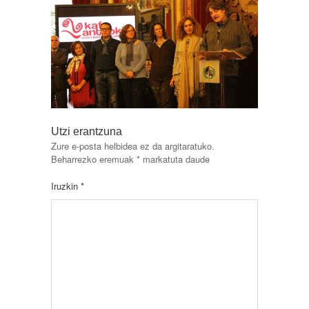
Utzi erantzuna
Zure e-posta helbidea ez da argitaratuko.
Beharrezko eremuak
*
markatuta daude
Iruzkin
*