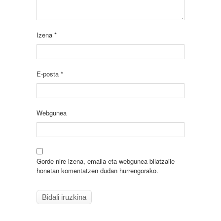
Izena
*
E-posta
*
Webgunea
Gorde nire izena, emaila eta webgunea bilatzaile
honetan komentatzen dudan hurrengorako.