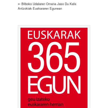
⇐
Bilboko Udalaren Omena Jaso Du Kafe
Antzokiak Euskararen Egunean