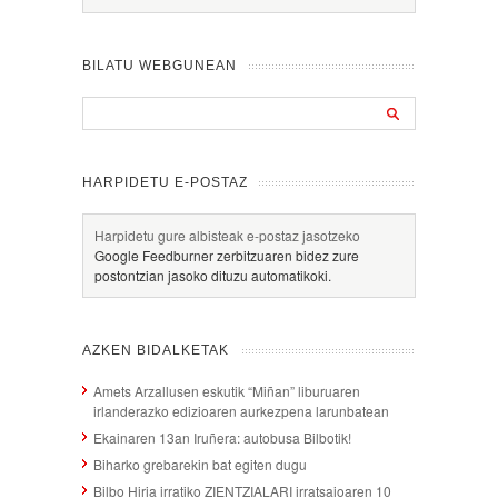
BILATU WEBGUNEAN
HARPIDETU E-POSTAZ
Harpidetu gure albisteak e-postaz jasotzeko
Google Feedburner zerbitzuaren bidez zure
postontzian jasoko dituzu automatikoki.
AZKEN BIDALKETAK
Amets Arzallusen eskutik “Miñan” liburuaren
irlanderazko edizioaren aurkezpena larunbatean
Ekainaren 13an Iruñera: autobusa Bilbotik!
Biharko grebarekin bat egiten dugu
Bilbo Hiria irratiko ZIENTZIALARI irratsaioaren 10