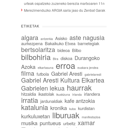
urteak ospatzeko zuzeneko berezia martxoaren 11n
Merezimenduzko ARGIA saria jaso du Zenbat Garak
ETIKETAK
algara
aste nagusia
Asisko
antzerkia
aurkezpena
Bakaikuko Etxea
barnetegiak
bertsolaritza
bideoa
Bilbo
bilbohiria
Durangoko
diskoa
Bira
erroa
Azoka
elkartasuna
euskara jendea
filma
Gabriel Aresti
futbola
gabrielaresti
Gabriel Aresti Kultura Elkartea
haurrak
Gabrielen lekua
hitzaldia
ikastolak
irlandera
ikuskizuna
Irlanda
irratia
kafe antzokia
jardunaldiak
katalunia
kronika
kurdistan
kuba
liburuak
kurkuluxetan
manifestazioa
xamar
musika
puntueus
urbeltz